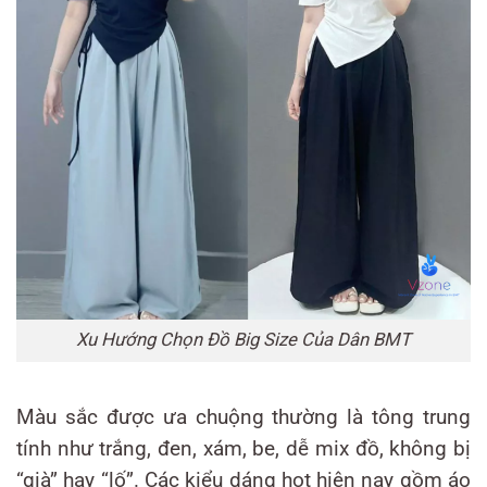
Xu Hướng Chọn Đồ Big Size Của Dân BMT
Màu sắc được ưa chuộng thường là tông trung
tính như trắng, đen, xám, be, dễ mix đồ, không bị
“già” hay “lố”. Các kiểu dáng hot hiện nay gồm áo