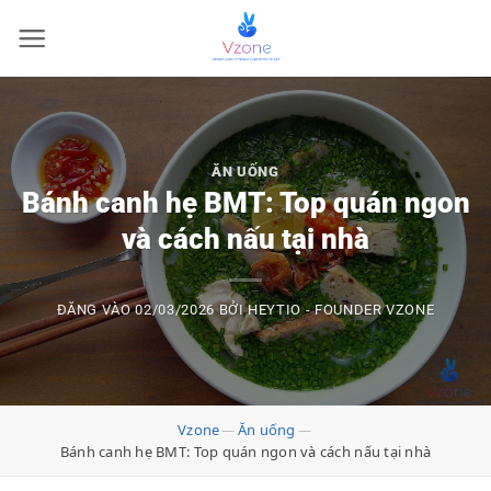
Bỏ
qua
nội
dung
ĂN UỐNG
Bánh canh hẹ BMT: Top quán ngon
và cách nấu tại nhà
ĐĂNG VÀO
02/03/2026
BỞI
HEYTIO - FOUNDER VZONE
Vzone
Ăn uống
—
—
Bánh canh hẹ BMT: Top quán ngon và cách nấu tại nhà