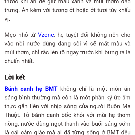
trước khi ăn để giữ màu xanh và mùi thơm đặc
trưng. Ăn kèm với tương ớt hoặc ớt tươi tùy khẩu
vị.
Mẹo nhỏ từ
Vzone
: hẹ tuyệt đối không nên cho
vào nồi nước dùng đang sôi vì sẽ mất màu và
mùi thơm, chỉ rắc lên tô ngay trước khi bưng ra là
chuẩn nhất.
Lời kết
Bánh canh hẹ BMT
không chỉ là một món ăn
sáng bình thường mà còn là một phần ký ức ẩm
thực gắn liền với nhịp sống của người Buôn Ma
Thuột. Tô bánh canh bốc khói với mùi hẹ thơm
nồng, nước dùng ngọt thanh vào buổi sáng sớm
là cái cảm giác mà ai đã từng sống ở BMT đều